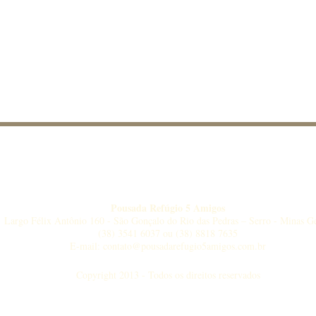
Pousada Refúgio 5 Amigos
Largo Félix Antônio 160 - São Gonçalo do Rio das Pedras – Serro - Minas Ge
(38) 3541 6037 ou (38) 8818 7635
E-mail: contato@pousadarefugio5amigos.com.br
Copyright 2013 - Todos os direitos reservados